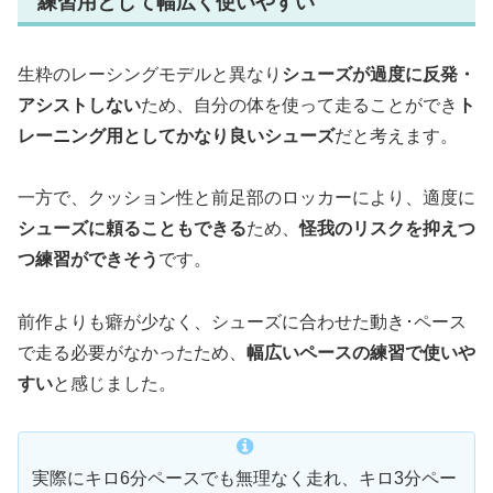
練習用として幅広く使いやすい
生粋のレーシングモデルと異なり
シューズが過度に反発・
アシストしない
ため、自分の体を使って走ることができ
ト
レーニング用としてかなり良いシューズ
だと考えます。
一方で、クッション性と前足部のロッカーにより、適度に
シューズに頼ることもできる
ため、
怪我のリスクを抑えつ
つ練習ができそう
です。
前作よりも癖が少なく、シューズに合わせた動き･ペース
で走る必要がなかったため、
幅広いペースの練習で使いや
すい
と感じました。
実際にキロ6分ペースでも無理なく走れ、キロ3分ペー