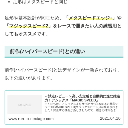
足形はメタスピードと同じ
足形や基本設計が同じため、
「
メタスピードエッジ+
」や
「
マジックスピード2
」をレースで履きたい人の練習用と
してもオススメ
です。
前作(ハイパースピード)との違い
前作(ハイパースピード)とはデザインが一新されており、
以下の違いがあります。
＜試走レビュー＞高い安定感と自動的に進む推進
力！アシックス「MAGIC SPEED」
こんにちは。アシックスよりサブ3~サブ3.5向けの厚底シ
ューズ｢MAGIC SPEED(マジックスピード)｣が発売されま
した！試走する機会がありましたので、履き心地等をまと
めました。｢MAGIC SPEED｣についてエリートランナー向
けのレ...
2021.04.10
www.run-to-nextage.com