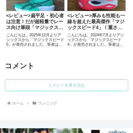
<レビュー>扁平足・初心者
<レビュー>厚みも性能も一
は注意！だが超軽量でレー
線を超えた最高傑作「マジ
ス向け筆頭「マジックスピ
ックスピード4」！重さだ
ード5」
け気になる
こんにちは。2025年12月よりア
こんにちは。2024年7月よりアシ
シックスから「マジックスピード
ックスから「マジックスピード
5」が発売されました。筆者は初
4」が発売されました。筆者は初
代から履いていましたが今作も楽
代から履いていましたが今作も楽
しみで早速履いてみましたので感
しみで早速履いてみましたので感
想を以下にまとめました。「マジ
想を以下にまとめました。「マジ
ックスピード5」の特徴ターゲッ
ックスピード4」の特徴ターゲッ
コメント
トはサブ4「マジックスピー...
トはサブ4〜3「マジックスピ...
コメントを書き込む
ホーム
ランニング