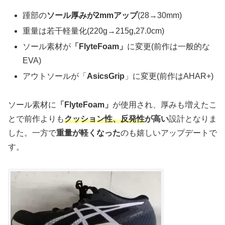
踵部の
ソール厚みが2mmアップ
(28→30mm)
重量は若干軽量化(220g→215g,27.0cm)
ソール素材が
「FlyteFoam」
に変更(前作は一般的な
EVA)
アウトソールが「
AsicsGrip
」に変更(前作はAHAR+)
ソール素材に
「FlyteFoam」
が使用され、厚みも増えたこ
とで前作よりも
クッション性、反発性
が高い
設計となりま
した。一方で
重量が軽くなった
のも嬉しいアップデートで
す。