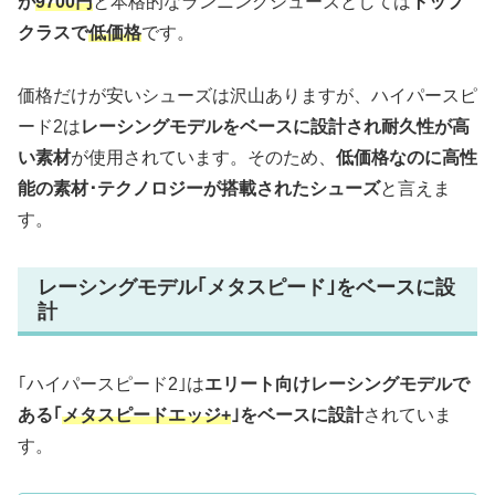
が
9700円
と本格的なランニングシューズとしては
トップ
クラスで
低価格
です。
価格だけが安いシューズは沢山ありますが、ハイパースピ
ード2は
レーシングモデルをベースに設計され耐久性が高
い素材
が使用されています。そのため、
低価格なのに高性
能の素材･テクノロジーが搭載されたシューズ
と言えま
す。
レーシングモデル｢メタスピード｣をベースに設
計
｢ハイパースピード2｣は
エリート向けレーシングモデルで
ある｢
メタスピードエッジ+
｣をベースに設計
されていま
す。