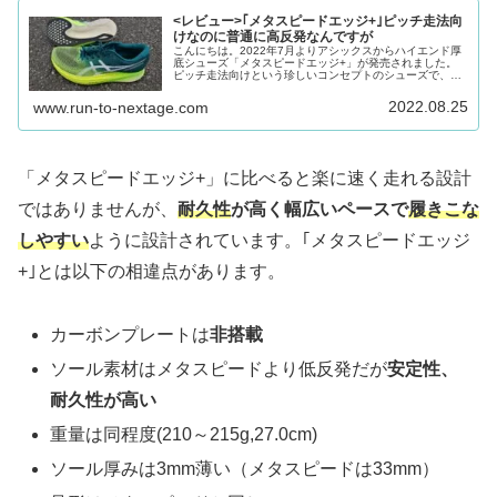
<レビュー>｢メタスピードエッジ+｣ピッチ走法向
けなのに普通に高反発なんですが
こんにちは。2022年7月よりアシックスからハイエンド厚
底シューズ「メタスピードエッジ+」が発売されました。
ピッチ走法向けという珍しいコンセプトのシューズで、今
作も気になり履いてみましたので、市民ランナー(サブ3)目
線での感想をまとめました...
2022.08.25
www.run-to-nextage.com
「メタスピードエッジ+」に比べると楽に速く走れる設計
ではありませんが、
耐久性
が高く幅広いペースで
履きこな
しやすい
ように設計されています。｢メタスピードエッジ
+｣とは以下の相違点があります。
カーボンプレートは
非搭載
ソール素材はメタスピードより低反発だが
安定性、
耐久性が高い
重量は同程度(210～215g,27.0cm)
ソール厚みは3mm薄い（メタスピードは33mm）