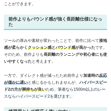
ことができます。
前作よりもバウンド感が強く長距離仕様になっ
た
ソールの厚みや素材が変わったことで、前作に比べて
接地
感が柔らかく
クッション感
と
バウンド感
が高かった
です。
そのため、前作よりも
長距離のランニングや初心者にも使
いやす
くなった
と考えます。
一方で、ダイレクト感が減ったため前作より
加速時の
反応
が僅かに遅い
と感じるかもしれませんが、
ハイパースピー
ド2の方が
脚持ちが良い
ため、筆者なら1500m以上のレー
スならハイパースピード2を選びます。