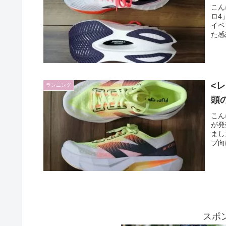
こん
ロ4
イベ
た感
<
ランニング
頭の
こん
が発
まし
プ向け
スポ