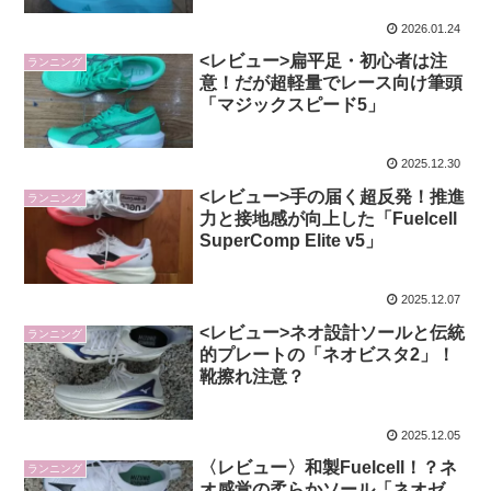
2026.01.24
<レビュー>扁平足・初心者は注
ランニング
意！だが超軽量でレース向け筆頭
「マジックスピード5」
2025.12.30
<レビュー>手の届く超反発！推進
ランニング
力と接地感が向上した「Fuelcell
SuperComp Elite v5」
2025.12.07
<レビュー>ネオ設計ソールと伝統
ランニング
的プレートの「ネオビスタ2」！
靴擦れ注意？
2025.12.05
〈レビュー〉和製Fuelcell！？ネ
ランニング
オ感覚の柔らかソール「ネオゼ