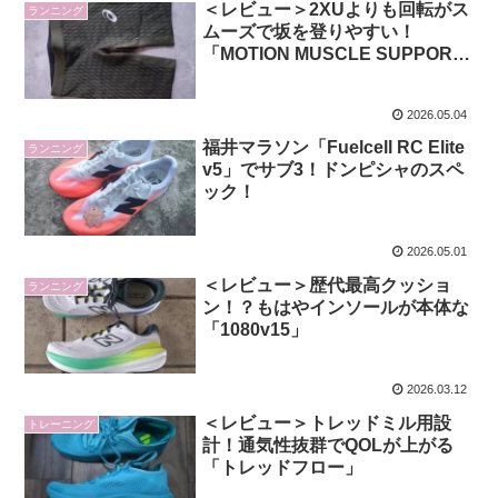
＜レビュー＞2XUよりも回転がス
ランニング
ムーズで坂を登りやすい！
「MOTION MUSCLE SUPPORT
スピードポケットタイツ」
2026.05.04
福井マラソン「Fuelcell RC Elite
ランニング
v5」でサブ3！ドンピシャのスペ
ック！
2026.05.01
＜レビュー＞歴代最高クッショ
ランニング
ン！？もはやインソールが本体な
「1080v15」
2026.03.12
＜レビュー＞トレッドミル用設
トレーニング
計！通気性抜群でQOLが上がる
「トレッドフロー」