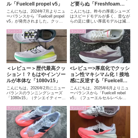
ル「Fuelcell propel v5」
ど要らぬ「Freshfoam
more v5」
こんにちは。2024年7月よりニュ
こんにちは。昨今の厚底シューズ
ーバランスから「Fuelcell propel
はスピードモデルが多く、昔なが
v5」が発売されました。クッシ
らの足に優しい厚底モデルは減っ
ョン性の高いジョギングシューズ
てきていると感じます。今回はニ
を探していた所で丁度発売された
ューバランスの脚に優しくジョギ
ランニング
ランニング
ので早速履いてみました！
ングにオススメな「Fresh foam
｢Fuelcell propel v5｣の特...
X more v5」について紹介しま
す。｢Fres...
＜レビュー＞歴代最高クッ
<レビュー>厚底化でクッシ
ション！？もはやインソー
ョン性マキシマム化！接地
ルが本体な「1080v15」
感に反逆する「Fuelcell
rebel v5」
こんにちは。2026年2月にニュー
こんにちは。2025年6月よりニュ
バランスのランニングシューズ
ーバランスから「Fuelcell rebel
「1080v15」（テンエイティー
v5」（フューエルセルレベル
v15）が発売されました。早速履
v5）が発売されました。筆者は
いてみましたので感想をまとめま
初代から愛用しており今作も早速
ランニング
ランニング
した。「1080v15」の特徴クッシ
履いてみましたので感想をまとめ
ョンの持続性を重視したデイリー
ました。｢Fuelcell rebel v...
トレーナーランニ...