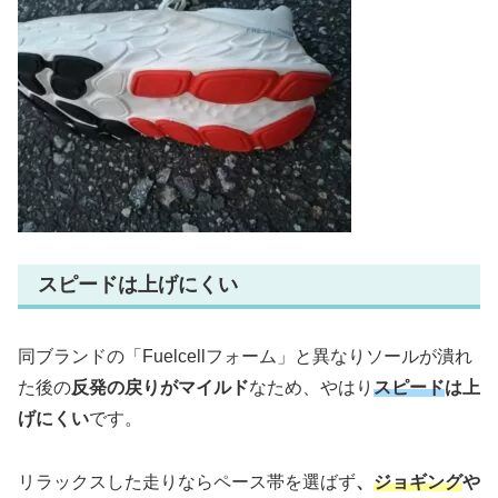
スピードは上げにくい
同ブランドの「Fuelcellフォーム」と異なりソールが潰れ
た後の
反発の戻りがマイルド
なため、やはり
スピード
は上
げにくい
です。
リラックスした走りならペース帯を選ばず
、
ジョギング
や