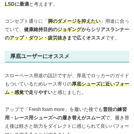
LSD
に最適
と考えます。
コンセプト通りに「
脚のダメージを抑えたい
」用途に合っ
ていて、
健康維持目的の
ジョギング
からシリアスランナー
の
アップ・ダウン・疲労抜き
まで広くオススメ
です。
厚底ユーザーにオススメ
スローペース用途の設計ですが、厚底でロッカーのガイド
もついているためレース寄りの
厚底シューズに近いフォー
ム・感覚
で走りやすい
と感じました。
アップで「Fresh foam more」を履いた後でも
普段の練習
用・レース用シューズへの履き替えがスムーズ
で、履き替
え後は軽さと助力をダイレクトに感じられて良いパフォー