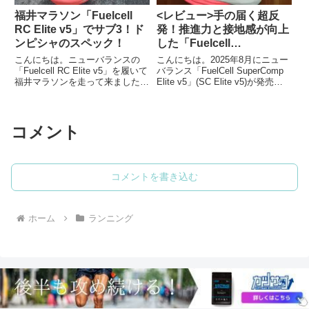
福井マラソン「Fuelcell
<レビュー>手の届く超反
RC Elite v5」でサブ3！ド
発！推進力と接地感が向上
ンピシャのスペック！
した「Fuelcell
SuperComp Elite v5」
こんにちは。ニューバランスの
こんにちは。2025年8月にニュー
「Fuelcell RC Elite v5」を履いて
バランス「FuelCell SuperComp
福井マラソンを走って来ましたの
Elite v5」(SC Elite v5)が発売さ
でフルマラソンを完走して改めて
れました。筆者は初代からこのシ
感じたことをレビューします。結
リーズを履いており、今作も履い
果はサブ3結果としてほぼイーブ
てみましたので感想をレビューし
ンペースでのサブ3（2:57）で完
ます。「Fuel...
コメント
走でき...
コメントを書き込む
ホーム
ランニング