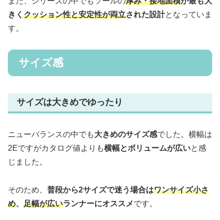
また、シリーズの中でもソールの
厚み・接地面積
が最も大
きく
クッション性と安定性が両立
された設計
となっていま
す。
サイズ感
サイズは大きめでゆったり
ニューバランスの中でも
大きめのサイズ感
でした。横幅は
2Eですがカタログ値よりも
横幅とボリュームが広い
と感
じました。
そのため、
普段から2サイズで迷う場合は
ワンサイズ小さ
め
、
足幅が広い
ランナーにオススメ
です。