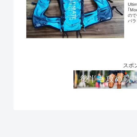
Ul
｢M
ので
バラ
スポ