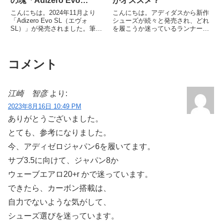
の塊「Adizero Evo
がオススメ？
SL」！
こんにちは。2024年11月より
こんにちは。アディダスから新作
「Adizero Evo SL（エヴォ
シューズが続々と発売され、どれ
SL）」が発売されました。筆者
を履こうか迷っているランナーは
はアディゼロSLシリーズは初代
多いのではないでしょうか。その
から履いていて、こちらも気にな
中でもスペック帯が近い
り早速履いてみましたので感想を
「Boston 13、SL2、Evo SL」に
まとめました。「Evo SL」の特
ついて違いをまとめました。シュ
コメント
徴・スペックター...
ーズ選びの参考になれば...
江崎 智彦
より:
2023年8月16日 10:49 PM
ありがとうございました。
とても、参考になりました。
今、アディゼロジャパン6を履いてます。
サブ3.5に向けて、ジャパン8か
ウェーブエアロ20+r かで迷っています。
できたら、カーボン搭載は、
自力でないような気がして、
シューズ選びを迷っています。