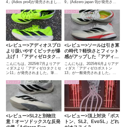
4」(Adios pro4)が発売されまし
9」(Adizero japan 9)が発売され
た。筆者は歴代モデルをずっと本
ました。筆者は初代からずっと履
命レース用に愛用していて、今回
き続けている一番思い入れのある
ランニング
ランニング
も早速手に入れたためレビューし
モデルです。今作も履いてみまし
ます。「アディオスプロ4」の特
たのでレビューします。「アディ
徴スペック・前作...
ゼロジャ...
<レビュー>アディオスプロ
<レビュー>ソールは引き算
より扱いやすくピッチが爆
の時代？軽快さとフィット
上げ！「アディゼロタクミ
感がアップした「アディゼ
セン11」
ロボストン13」
こんにちは。2025年7月よりアデ
こんにちは。2025年6月よりアデ
ィダスより「アディゼロタクミセ
ィダス「アディゼロボストン
ン11」が発売されました。筆者
13」が一般発売されました。ア
はタクミセン8からずっと愛用し
ディゼロボストンは筆者が愛用し
ていて今作も早速履いてみました
ているシューズの一つでボストン
ランニング
ランニング
のでレビューします。「タクミセ
10からずっと履いています。早
ン11」の特徴長距離ロードレー
速履いてみましたのでレビューし
ス向けの厚底シューズ「タク...
ます。「アディゼロボストン13...
<レビュー>SL2と別物注
<レビュー>頂上対決「ボス
意！オーソドックスな反発
トン、SL2、EvoSL」どれ