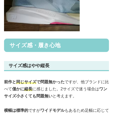
サイズ感・履き心地
サイズ感はやや縦長
前作と
同じサイズ
で問題無かった
ですが、他ブランドに比
べて
僅かに
縦長
に感じました。2サイズで迷う場合は
ワン
サイズ小さくても問題無い
と考えます。
横幅は標準的
ですが
ワイドモデル
もあるため足幅に応じて