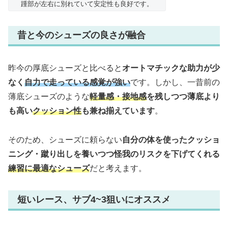
踵部が左右に別れていて安定性も良好です。
昔と今のシューズの良さが融合
昨今の厚底シューズと比べると
オートマチックな助力が少
なく
自力で走っている感覚が強い
です。しかし、一昔前の
薄底シューズのような
軽量感・接地感
を残しつつ薄底より
も高い
クッション性
も兼ね揃えています
。
そのため、シューズに頼らない
自分の体を使ったクッショ
ニング・蹴り出しを養いつつ怪我のリスクを下げてくれる
練習に最適なシューズ
だと考えます。
短いレース、サブ4~3狙いにオススメ