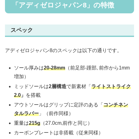
「アディゼロジャパン8」の特徴
スペック
アディゼロジャパン8のスペックは以下の通りです。
ソール厚みは
20-28
mm
（前足部-踵部, 前作から1mm
増加）
ミッドソールは
2層構造
で新素材「
ライトストライク
2.0
」
を搭載
アウトソールはグリップに定評のある「
コンチネン
タルラバー
」（前作同様）
重量は
215g
（27.0cm,前作と同じ）
カーボンプレートは非搭載（従来同様）