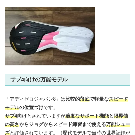
サブ4向けの万能モデル
「アディゼロジャパン8」は
比較的
薄底
で軽量な
スピード
モデル
の位置づけ
です。
サブ4
向け
とされていますが
適度なサポート機能
と
限界値
の高さ
からジョグからスピード練習まで使える
万能シュー
ズ
と評価されています。（歴代モデルで当時の世界記録が