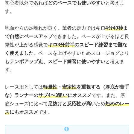
初心者以外であれば
どのペースでも使いやすい
と考えま
す。
地面からの足離れが良く、
筆者の走力では
キロ
4分40秒
ま
で自然にペースアップ
できました。
ペースが上がるほど反
発性が上がる感覚で
キロ3分前半
のスピード練習まで難な
く使えました
。ペースを上げやすいためスロージョグより
も
テンポアップ走、スピード練習に使いやすい
と考えま
す。
レース用としては
軽量性
・
安定性
を重視する（厚底が苦手
な）ランナーの
サブ4〜3狙い
にオススメ
です。また、厚
底シューズに比べて
足抜け
と
反応性
が高い
ため
短めのレー
ス
にもオススメ
です。