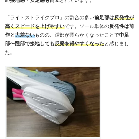
め
接地感・安定感も両立
されています。
「ライトストライクプロ」の割合の多い
前足部は
反発性が
高くスピードを上げやすい
です。ソール単体の
反発性は前
作と
大差ない
ものの、踵部が柔らかくなったことで
中足
部〜踵部で接地しても
反発を得やすくなった
と感じまし
た。