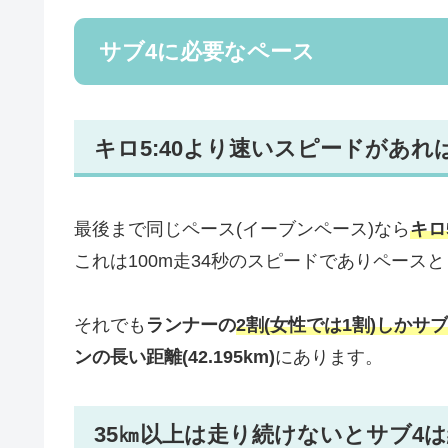
サブ4に必要なペース
キロ5:40より速いスピードがあれ
最後まで同じペース(イーブンペース)なら
キロ
これは100m走34秒のスピードでありペース
それでも
ランナーの
2割(女性では1割)しかサ
ンの長い距離(42.195km)
にあります。
35㎞以上は走り続けないとサブ4