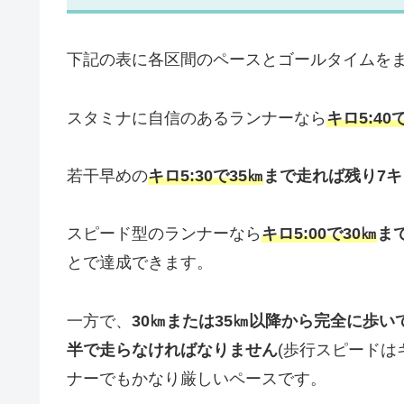
下記の表に各区間のペースとゴールタイムを
スタミナに自信のあるランナーなら
キロ5:40
若干早めの
キロ5:30で35㎞
まで走れば残り7キ
スピード型のランナーなら
キロ5:00で30㎞
ま
とで達成できます。
一方で、
30㎞または35㎞以降から完全に歩
半で走らなければなりません
(歩行スピードは
ナーでもかなり厳しいペースです。