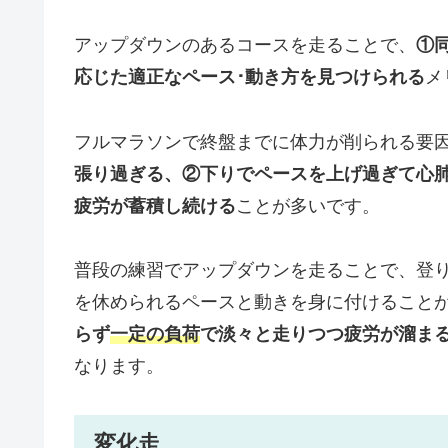
アップダウンのあるコースを走ることで、
①
応じた適正なペース･動き方を見つけられる
メ
フルマラソンで終盤までに体力が削られる要
張り過ぎる、②下りでペースを上げ過ぎて心
疲労が蓄積し続ける
ことが多いです。
普段の練習でアップダウンを走ることで、登
を休められるペースと動きを身に付けること
らず
一定の負荷
で淡々と走りつつ疲労が溜ま
なります。
変化走