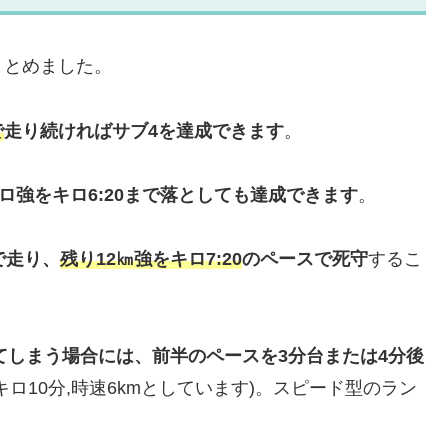
まとめました。
で
走り続ければサブ4を達成できます
。
ロ強をキロ6:20まで落としても達成できます
。
で走り、
残り12㎞強をキロ7:20
のペースで
死守
するこ
いてしまう場合には、前半のペースを3分台または4分後
キロ10分,時速6kmとしています)。スピード型のラン