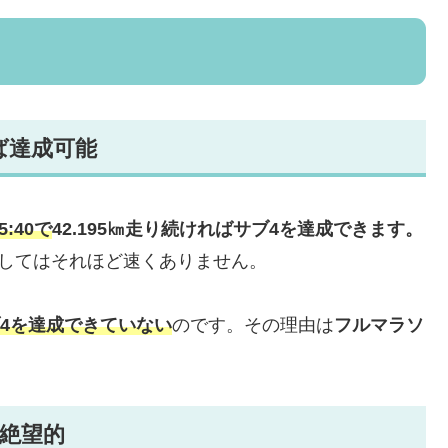
ば達成可能
5:40で
42.195㎞走り続ければサブ4を達成できます。
としてはそれほど速くありません。
ブ4を達成できていない
のです。その理由は
フルマラソ
は絶望的