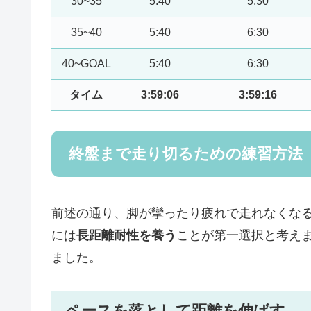
30~35
5:40
5:30
35~40
5:40
6:30
40~GOAL
5:40
6:30
タイム
3:59:06
3:59:16
終盤まで走り切るための練習方法
前述の通り、脚が攣ったり疲れで走れなくな
には
長
距離耐性を養う
ことが第一選択と考え
ました。
ペースを落として距離を伸ばす