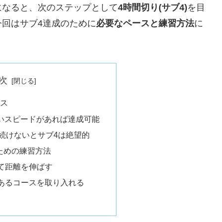
になると、次のステップとして
4時間切り(サブ4)
を目
回はサブ4達成のために
必要なペースと練習方法
に
次
ース
速いスピードがあれば達成可能
り続けないとサブ4は絶望的
ための練習方法
て距離を伸ばす
あるコースを取り入れる