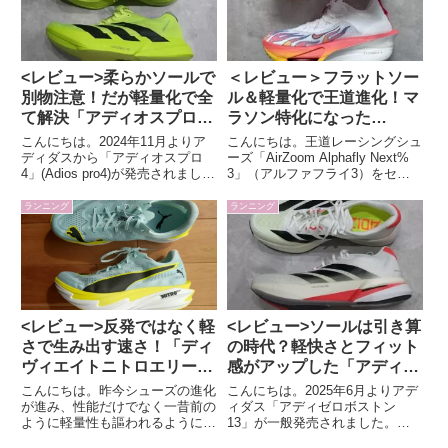
徴・スペックター...
v2...
<レビュー>柔らかソールで
＜レビュー＞フラットソー
別物注意！だが軽量化で全
ル＆軽量化で王道進化！マ
て解決「アディオスプロ
ラソン特化になった
4」
「AirZoom Alphafly
こんにちは。2024年11月よりア
こんにちは。王道レーシングシュ
Next% 3」
ディダスから「アディオスプロ
ーズ「AirZoom Alphafly Next%
4」(Adios pro4)が発売されまし
3」（アルファフライ3）をセー
た。筆者は歴代モデルをずっと本
ルで手に入れることが出来たた
命レース用に愛用していて、今回
め、時期遅れですがレビューしま
ランニング
ランニング
も早速手に入れたためレビューし
す。「Alphafly Next% 3」の特徴
ます。「アディオスプロ4」の特
エリート向けハイエンドモ...
徴スペック・前作...
<レビュー>反発ではなく軽
<レビュー>ソールは引き算
さで生み出す速さ！「ディ
の時代？軽快さとフィット
ヴィエイトニトロエリート
感がアップした「アディゼ
4」
ロボストン13」
こんにちは。昨今シューズの進化
こんにちは。2025年6月よりアデ
が進み、性能だけでなく一昔前の
ィダス「アディゼロボストン
ように軽量性も謳われるようにな
13」が一般発売されました。ア
ってきました。今回、プーマの超
ディゼロボストンは筆者が愛用し