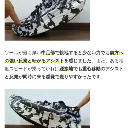
ソールが最も厚い
中足部
で接地すると少ない力でも
前方へ
の強い反発と転がるアシスト
を感じました
。また、ある程
度スピードが乗っていれば
踵接地
でも
重心移動のアシスト
と反発が同時に来る感覚で走りやすかった
です。