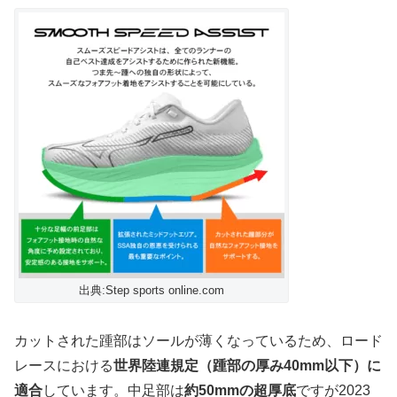
出典:Step sports online.com
カットされた踵部はソールが薄くなっているため、ロード
レースにおける
世界陸連規定（踵部の厚み40mm以下）に
適合
しています。
中足部は
約50mmの超厚底
ですが
2023