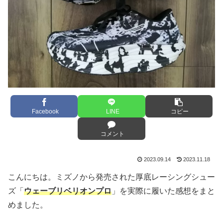
Facebook
LINE
コピー
コメント
2023.09.14
2023.11.18
こんにちは。ミズノから発売された
厚底レーシングシュー
ズ
「
ウェーブリベリオンプロ
」を実際に履いた
感想をまと
めました。