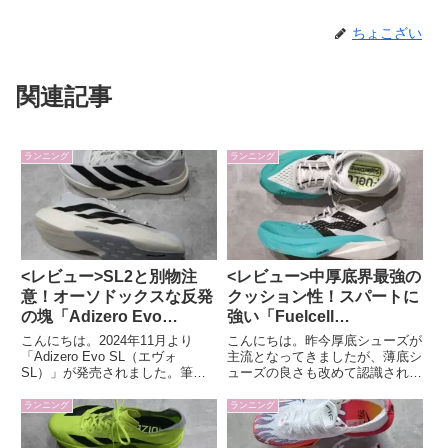
ちょこざい
関連記事
ランニング
ランニング
<レビュー>SL2と別物注
<レビュー>中厚底界最強の
意！オーソドックスな反発
クッション性！スパートに
の塊「Adizero Evo
強い「Fuelcell
SL」！
supercomp pacer v2」
こんにちは。2024年11月より
こんにちは。昨今厚底シューズが
「Adizero Evo SL（エヴォ
主流となってきましたが、薄底シ
SL）」が発売されました。筆者
ューズの良さも改めて認識される
はアディゼロSLシリーズは初代
ようになり、その間となる中厚底
から履いていて、こちらも気にな
のシューズも増えてきました。今
ランニング
ランニング
り早速履いてみましたので感想を
回はニューバランスの中厚底シュ
まとめました。「Evo SL」の特
ーズ「Fuelcell Supercomp Pacer