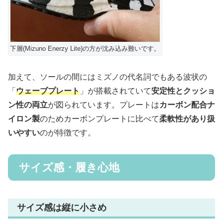
下層(Mizuno Enerzy Lite)の方が沈み込み難いです。
加えて、ソールの間にはミズノの代名詞でもある波状の
「
ウェーブプレート
」が搭載されていて
安定性とクッショ
ン性の両立
が図られています。プレートは
カーボン配合ナ
イロン製
のためカーボンプレートに比べて
柔軟性があり扱
いやすい
のが特徴です。
サイズ感・履き心地
サイズ感は縦に小さめ