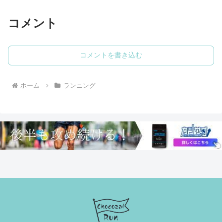
軽量レーシングシューズ「ディヴ
ているシューズの一つでボストン
ィエイトニトロエリート4」を手
10からずっと履いています。早
に入れたのでレビューします。特
速履いてみましたのでレビューし
コメント
徴スペック公式では「トップラ
ます。「アディゼロボストン13...
ン...
コメントを書き込む
ホーム
ランニング