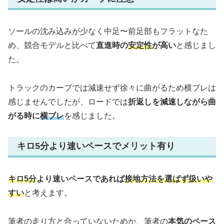
ソールの沈み込みが少なく中足〜前足部もフラットなた
め、競合モデルと比べて
直進時の
安定性
が高い
と感じまし
た。
トラックのカーブでは減速せず徐々に曲がるため横ブレは
感じませんでしたが、ロードでは
折返しを減速しながら曲
がる時に
横ブレ
を感じました。
キロ5分より速いペースでメリット有り
キロ5分
より速いペースであれば
接地方法を選ばず扱いや
すい
と考えます。
筆者の走り方と合っていないためか、筆者の
本気のペース