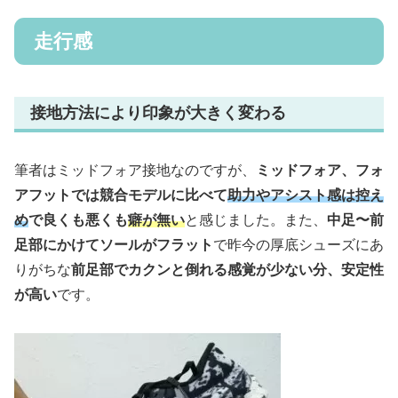
走行感
接地方法により印象が大きく変わる
筆者はミッドフォア接地なのですが、
ミッドフォア、フォ
アフットでは競合モデルに比べて
助力やアシスト感は控え
め
で良くも悪くも
癖が無い
と感じました。また、
中足〜前
足部にかけてソールがフラット
で昨今の厚底シューズにあ
りがちな
前足部でカクンと倒れる感覚が少ない分、安定性
が高い
です。