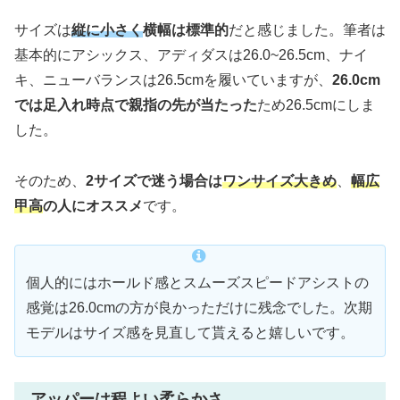
サイズは
縦に小さく
横幅は標準的
だと感じました。筆者は
基本的にアシックス、アディダスは26.0~26.5cm、ナイ
キ、ニューバランスは26.5cmを履いていますが、
26.0cm
では足入れ時点で親指の先が当たった
ため26.5cmにしま
した。
そのため、
2サイズで迷う場合は
ワンサイズ大きめ
、
幅広
甲高
の人にオススメ
です。
個人的にはホールド感とスムーズスピードアシストの
感覚は26.0cmの方が良かっただけに残念でした。次期
モデルはサイズ感を見直して貰えると嬉しいです。
アッパーは程よい柔らかさ