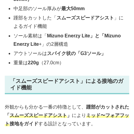
中足部のソール厚みが
最大50mm
踵部をカットした「
スムーズスピードアシスト
」に
よるガイド機能
ソール素材は「
Mizuno Enerzy Lite」と「Mizuno
Enerzy Lite
+」の2層構造
アウトソールは
スパイク状の「G3ソール」
重量は
220g
（27.0cm）
「スムーズスピードアシスト」による接地のガ
イド機能
外観からも分かる一番の特徴として、
踵部がカットされた
「
スムーズスピードアシスト
」
により
ミッド〜フォアフッ
ト
接地をガイド
する設計となっています。