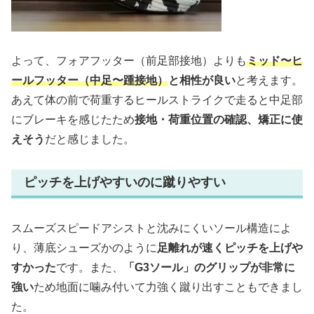
よって、フォアフッター（前足部接地）よりも
ミッド〜ヒ
ールフッター（中足〜踵接地）
と相性が良い
と考えます。
あえて体の前で荷重するヒールストライクで走ると中足部
にブレーキを感じたため
接地・荷重位置の確認、矯正に使
えそう
だと感じました。
ピッチを上げやすいのに蹴りやすい
スムーズスピードアシストと沈みにくいソール構造によ
り、薄底シューズかのように
足離れが速くピッチを上げや
すかった
です。
また、
「G3ソール」のグリップが非常に
強い
ため地面に噛み付いて力強く蹴り出すこともできまし
た。