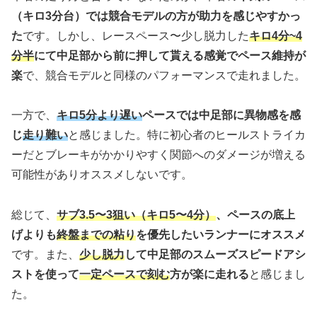
（キロ3分台）では競合モデルの方が助力を感じやすかっ
た
です。しかし、レースペース〜少し
脱力した
キロ4分~4
分半
にて中足部から前に押して貰える感覚でペース維持が
楽
で、競合モデルと同様のパフォーマンスで走れました。
一方で、
キロ5分より遅い
ペースでは中足部に異物感を感
じ
走り難い
と感じました。特に初心者のヒールストライカ
ーだとブレーキがかかりやすく関節へのダメージが増える
可能性がありオススメしないです。
総じて、
サブ3.5〜3狙い（キロ5〜4分）
、ペースの底上
げよりも
終盤までの粘り
を優先したいランナーにオススメ
です。また、
少し脱力
して中足部のスムーズスピードアシ
ストを使って
一定ペースで刻む
方が楽に走れる
と感じまし
た。