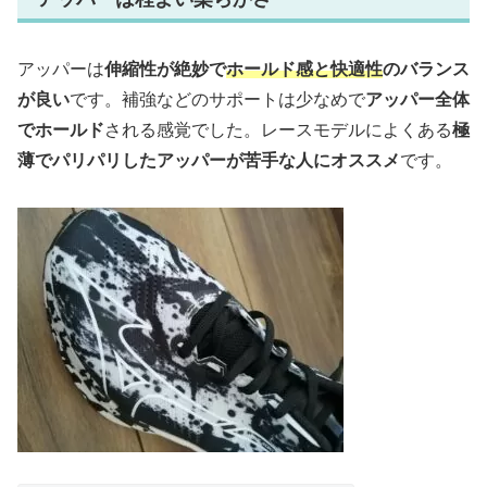
アッパーは
伸縮性が絶妙で
ホールド感と快適性
のバランス
が良い
です。補強などのサポートは少なめで
アッパー全体
でホールド
される感覚でした。レースモデルによくある
極
薄でパリパリしたアッパーが苦手な人にオススメ
です。