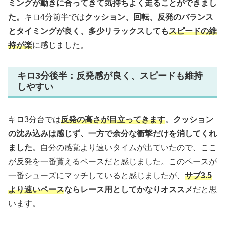
ミングが動きに合ってきて
気持ちよく走ることができまし
た。
キロ4分前半では
クッション、回転、反発のバランス
とタイミングが良く、多少リラックスしても
スピードの維
持が楽
に感じました。
キロ3分後半：反発感が良く、スピードも維持
しやすい
キロ3分台では
反発の高さが目立ってきます
。
クッション
の沈み込みは感じず、一方で余分な衝撃だけを消してくれ
ました
。自分の感覚より速いタイムが出ていたので、ここ
が反発を一番貰えるペースだと感じました。このペースが
一番シューズにマッチしていると感じましたが、
サブ3.5
より速いペース
ならレース用としてかなりオススメ
だと思
います。