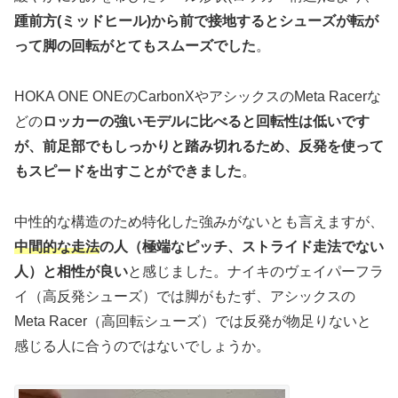
踵前方(ミッドヒール)から前で接地するとシューズが転が
って脚の回転がとても
スムーズでし
た
。
HOKA ONE ONEのCarbonXやアシックスのMeta Racerな
どの
ロッカーの強いモデルに比べると回転性は低いです
が、前足部でもしっかりと踏み切れるため、反発を使って
もスピードを出すことができました
。
中性的な構造のため特化した強みがないとも言えますが、
中間的な走法
の人（極端なピッチ、ストライド走法でない
人）と相性が良い
と感じました。ナイキのヴェイパーフラ
イ（高反発シューズ）では脚がもたず、アシックスの
Meta Racer（高回転シューズ）では反発が物足りないと
感じる人に合うのではないでしょうか。