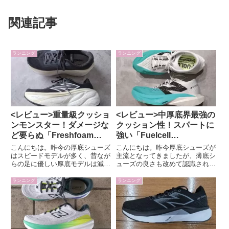
関連記事
ランニング
ランニング
<レビュー>重量級クッショ
<レビュー>中厚底界最強の
ンモンスター！ダメージな
クッション性！スパートに
ど要らぬ「Freshfoam
強い「Fuelcell
more v5」
supercomp pacer v2」
こんにちは。昨今の厚底シューズ
こんにちは。昨今厚底シューズが
はスピードモデルが多く、昔なが
主流となってきましたが、薄底シ
らの足に優しい厚底モデルは減っ
ューズの良さも改めて認識される
てきていると感じます。今回はニ
ようになり、その間となる中厚底
ューバランスの脚に優しくジョギ
のシューズも増えてきました。今
ランニング
ランニング
ングにオススメな「Fresh foam
回はニューバランスの中厚底シュ
X more v5」について紹介しま
ーズ「Fuelcell Supercomp Pacer
す。｢Fres...
v2...