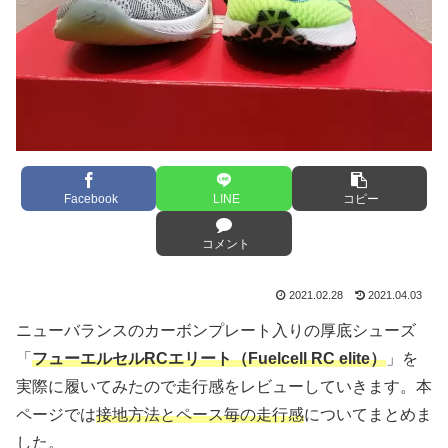
Facebook
LINE
コピー
コメント
2021.02.28
2021.04.03
ニューバランスのカーボンプレート入りの厚底シューズ
「
フューエルセルRCエリート（Fuelcell RC elite）
」を
実際に履いてみたので走行感をレビューしていきます。本
ページでは
接地方法とペース毎の走行感
についてまとめま
した。