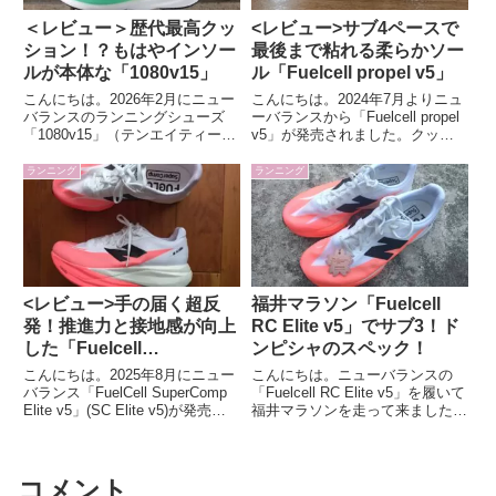
＜レビュー＞歴代最高クッ
<レビュー>サブ4ペースで
ション！？もはやインソー
最後まで粘れる柔らかソー
ルが本体な「1080v15」
ル「Fuelcell propel v5」
こんにちは。2026年2月にニュー
こんにちは。2024年7月よりニュ
バランスのランニングシューズ
ーバランスから「Fuelcell propel
「1080v15」（テンエイティー
v5」が発売されました。クッシ
v15）が発売されました。早速履
ョン性の高いジョギングシューズ
いてみましたので感想をまとめま
を探していた所で丁度発売された
ランニング
ランニング
した。「1080v15」の特徴クッシ
ので早速履いてみました！
ョンの持続性を重視したデイリー
｢Fuelcell propel v5｣の特...
トレーナーランニ...
<レビュー>手の届く超反
福井マラソン「Fuelcell
発！推進力と接地感が向上
RC Elite v5」でサブ3！ド
した「Fuelcell
ンピシャのスペック！
SuperComp Elite v5」
こんにちは。2025年8月にニュー
こんにちは。ニューバランスの
バランス「FuelCell SuperComp
「Fuelcell RC Elite v5」を履いて
Elite v5」(SC Elite v5)が発売さ
福井マラソンを走って来ましたの
れました。筆者は初代からこのシ
でフルマラソンを完走して改めて
リーズを履いており、今作も履い
感じたことをレビューします。結
てみましたので感想をレビューし
果はサブ3結果としてほぼイーブ
ます。「Fuel...
ンペースでのサブ3（2:57）で完
コメント