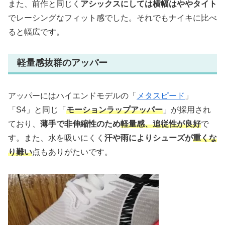
また、前作と同じく
アシックスにしては横幅はややタイト
でレーシングなフィット感でした。それでもナイキに比べ
ると幅広です。
軽量感抜群のアッパー
アッパーにはハイエンドモデルの「
メタスピード
」
「S4」と同じ「
モーションラップアッパー
」が採用され
ており、
薄手で非伸縮性のため
軽量感、追従性が良好
で
す。また、水を吸いにくく
汗や雨によりシューズが
重くな
り難い
点もありがたいです。