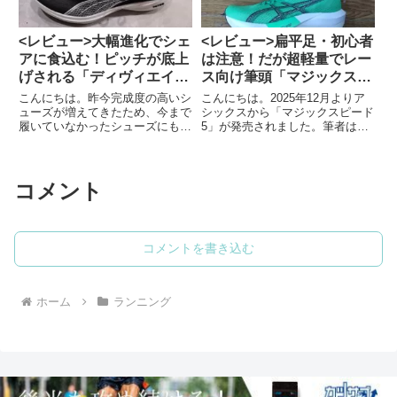
<レビュー>大幅進化でシェ
<レビュー>扁平足・初心者
アに食込む！ピッチが底上
は注意！だが超軽量でレー
げされる「ディヴィエイト
ス向け筆頭「マジックスピ
ニトロ3」
ード5」
こんにちは。昨今完成度の高いシ
こんにちは。2025年12月よりア
ューズが増えてきたため、今まで
シックスから「マジックスピード
履いていなかったシューズにも食
5」が発売されました。筆者は初
指が向いている筆者です。今回は
代から履いていましたが今作も楽
プーマ「ディヴィエイトニトロ
しみで早速履いてみましたので感
3」（Diviate Nitro 3）を手に入れ
想を以下にまとめました。「マジ
たので感想を以下にまとめまし
ックスピード5」の特徴ターゲッ
コメント
た。「ディヴィエ...
トはサブ4「マジックスピー...
コメントを書き込む
ホーム
ランニング