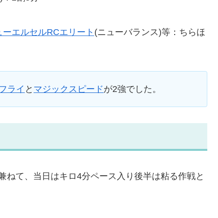
ューエルセルRCエリート
(ニューバランス)等：ちらほ
フライ
と
マジックスピード
が2強でした。
兼ねて、当日はキロ4分ペース入り後半は粘る作戦と