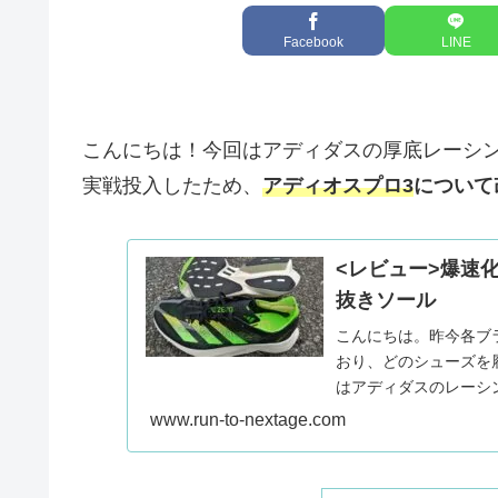
Facebook
LINE
こんにちは！今回はアディダスの厚底レーシ
実戦投入したため、
アディオスプロ3
について
<レビュー>爆速
抜きソール
こんにちは。昨今各ブ
おり、どのシューズを
はアディダスのレーシ
た感想をまとめました。.
www.run-to-nextage.com